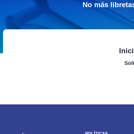
No más libreta
Inic
Sol
POLÍTICAS