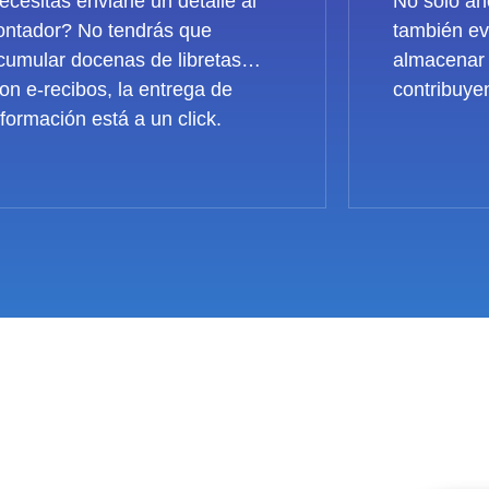
ecesitas enviarle un detalle al
No solo ah
ontador? No tendrás que
también ev
cumular docenas de libretas…
almacenar 
on e-recibos, la entrega de
contribuye
nformación está a un click.